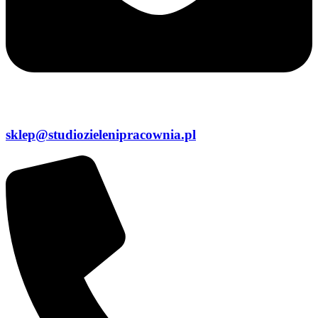
sklep@studiozielenipracownia.pl