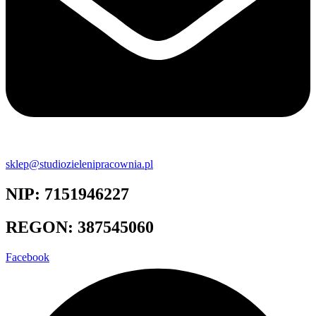
sklep@studiozielenipracownia.pl
NIP: 7151946227
REGON: 387545060
Facebook