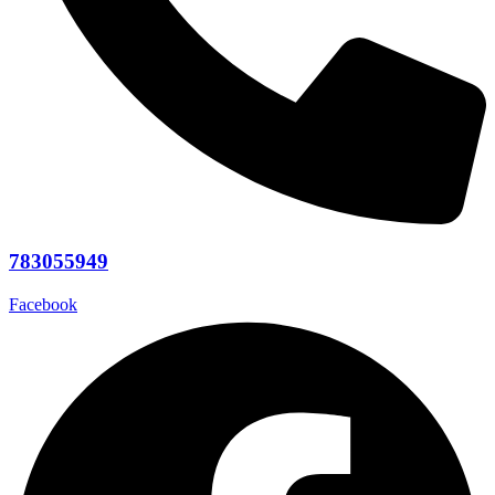
783055949
Facebook